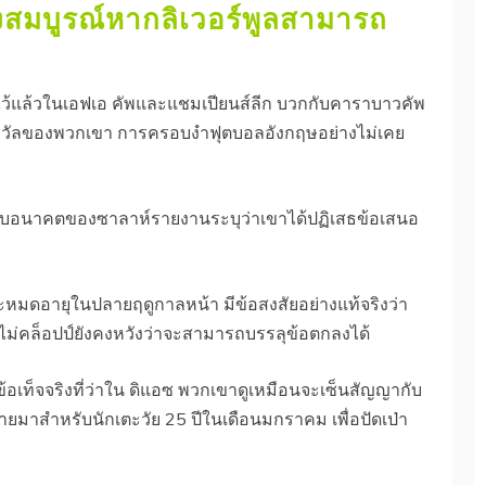
งสมบูรณ์หากลิเวอร์พูลสามารถ
ไว้แล้วในเอฟเอ คัพและแชมเปียนส์ลีก บวกกับคาราบาวคัพ
วยรางวัลของพวกเขา การครอบงำฟุตบอลอังกฤษอย่างไม่เคย
วกับอนาคตของซาลาห์รายงานระบุว่าเขาได้ปฏิเสธข้อเสนอ
่จะหมดอายุในปลายฤดูกาลหน้า มีข้อสงสัยอย่างแท้จริงว่า
อไม่คล็อปป์ยังคงหวังว่าจะสามารถบรรลุข้อตกลงได้
เท็จจริงที่ว่าใน ดิแอซ พวกเขาดูเหมือนจะเซ็นสัญญากับ
ย้ายมาสำหรับนักเตะวัย 25 ปีในเดือนมกราคม เพื่อปัดเป่า