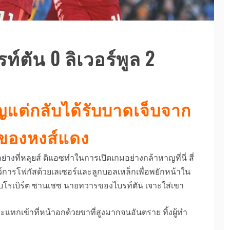
์ตัน 0 ลิเวอร์พูล 2
ญแต่กลับได้รับบาดเจ็บจาก
ของหงส์แดง
่างที่หลุยส์ ดิแอซทำในการเปิดเกมอย่างกล้าหาญที่นี่ สี่
ว์การโฟกัสด้วยเลเซอร์และลูกบอลเหล็กเพื่อพยักหน้าใน
บโรเบิร์ต ซานเชซ นายทวารของไบรท์ตัน เจาะใส่เขา
ทกเข้าที่หน้าอกด้วยขาที่สูงมากจนอันตราย ทิ้งผู้ทำ