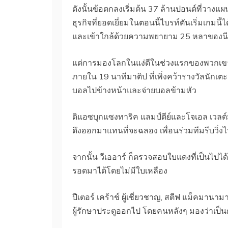
ดังนั้นข้อตกลงเริ่มต้น 37 ล้านปอนด์ที่วางแผน
ธุรกิจที่ยอดเยี่ยมในตอนนี้ไบรท์ตันเริ่มเกมนี
และเข้าใกล้ด้วยความพยายาม 25 หลาของนี
แต่การมองโลกในแง่ดีในช่วงแรกของพวกเขา
ภายใน 19 นาทีมาติป ที่เพิ่งคว้ารางวัลนักเ
บอลไปข้างหน้าและจ่ายบอลข้ามหัว
ดิแอซบุกแซงทาริค แลมป์ตีย์และโจเอล เวลต์ม
ดึงออกมาแทนที่จะฉลอง เพื่อนร่วมทีมรีบวิ
จากนั้น วีเออาร์ ก็ตรวจสอบใบแดงที่เป็นไปได
รอดมาได้โดยไม่มีใบเหลือง
ปีเตอร์ เคร้าช์ ผู้เชี่ยวชาญ, สตีฟ แม็คมานา
ผู้รักษาประตูออกไป โดยคนหลังๆ มองว่าเป็นการ