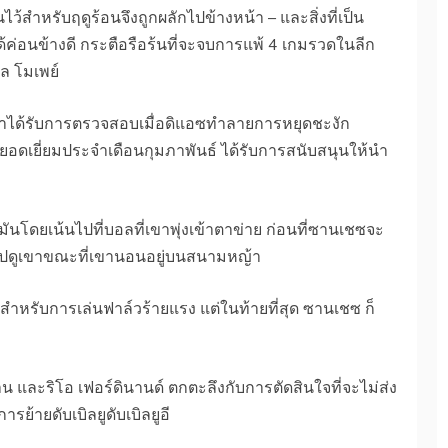
ไว้สำหรับฤดูร้อนจึงถูกผลักไปข้างหน้า – และสิ่งที่เป็น
้ได้ค่อนข้างดี กระตือรือร้นที่จะจบการแพ้ 4 เกมรวดในลีก
ล โมเพย์
ได้รับการตรวจสอบเมื่อดิแอซทำลายการหยุดชะงัก
ตะยอดเยี่ยมประจำเดือนกุมภาพันธ์ ได้รับการสนับสนุนให้นำ
ันโดยเน้นไปที่บอลที่เขาพุ่งเข้าตาข่าย ก่อนที่ซานเชซจะ
่งไปดูเขาขณะที่เขานอนอยู่บนสนามหญ้า
้สำหรับการเล่นฟาล์วร้ายแรง แต่ในท้ายที่สุด ซานเชซ ก็
มาน และริโอ เฟอร์ดินานด์ ตกตะลึงกับการตัดสินใจที่จะไม่ส่ง
ย้ายดับเบิลยูดับเบิลยูอี