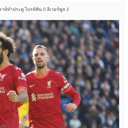
าห์ทำประตู ไบรท์ตัน 0 ลิเวอร์พูล 2