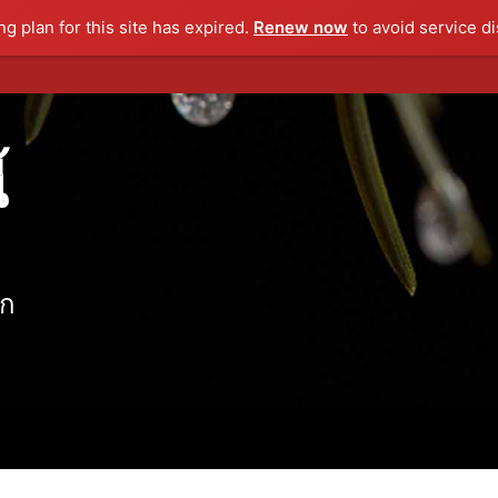
g plan for this site has expired.
Renew now
to avoid service di
้
ลก