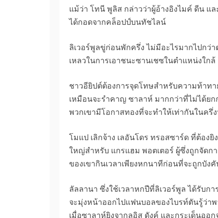
แม้ว่า โทนี พูลิส กล่าวว่าผู้อ้างอิงไมค์ ดีน แ
ได้กอดจากคล็อปป์บนทัชไลน์
ลิเวอร์พูลขู่ก่อนพักครึ่ง ไม่มีอะไรมากไปกว่
เหลวในการเอาชนะซานเชซในตำแหน่งใกล้ 
ชาวอียิปต์ต้องการจุดโทษสำหรับความท้าทายขอ
เหมือนจะรำคาญ ซาลาห์ มากกว่าที่ไม่ได้ยกกำล
พวกเขามีโอกาสทองที่จะทำให้เท่ากันในครึ่ง
โมแป เลิกจ้าง เลอันโดร ทรอสซาร์ด ที่ต้องยิ
ใหญ่สำหรับ แกรแฮม พอตเตอร์ ผู้ซึ่งถูกจัดก
ของเขากินเวลาเพียงหกนาทีก่อนที่จะถูกบังคั
ลัลลานา ซึ่งใช้เวลาหกปีที่ลิเวอร์พูล ได้รับ
จะมุ่งหน้าออกไปแฟนบอลของไบรท์ตันรู้ว่าพ
เมื่อซาลาห์ยิงจากลูอิส ดังค์ และกระเด็นออ