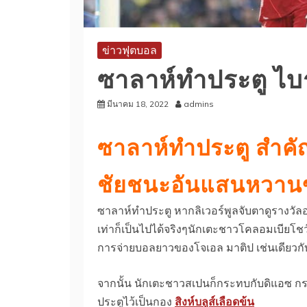
ข่าวฟุตบอล
ซาลาห์ทำประตู ไบรท
มีนาคม 18, 2022
admins
ซาลาห์ทำประตู สำคั
ชัยชนะอันแสนหวาน
ซาลาห์ทำประตู หากลิเวอร์พูลจับตาดูรางวัลอย
เท่าก็เป็นไปได้จริงๆนักเตะชาวโคลอมเบียโช
การจ่ายบอลยาวของโจเอล มาติป เช่นเดียวกั
จากนั้น นักเตะชาวสเปนก็กระทบกับดิแอซ กระแ
ประตูไว้เป็นกอง
สิงห์บลูส์เลือดข้น