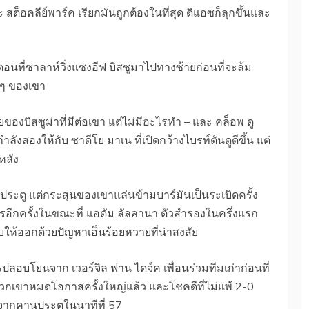
ละ สต็อคลีย์พาร์ค เรียกมันถูกต้องในที่สุด ดิแอซก็ลุกขึ้นและ
าตอนที่ซาลาห์วิ่งแซงอีฟ บิสซูมาไปทางซ้ายก่อนที่จะล้ม
ๆ ของเขา
งบิสซูม่าที่มีต่อเขา แต่ไม่มีอะไรทำ – และ คล็อพ ดู
ังสองให้กับ ซาดีโย มาเน ที่เปิดกว้างไบรท์ตันดูดีขึ้น แต่
หลัง
งประตู แต่กระสุนของเขาแล่นข้ามบาร์มันเป็นระเบิดครั้ง
ารอีกครั้งในขณะที่ แอดัม ลัลลานา ตัวสำรองในครึ่งแรก
บให้ออกด้วยปัญหาเอ็นร้อยหวายที่น่าสงสัย
การปลอบโยนจาก เวอร์จิล ฟาน ไดจ์ค เพื่อนร่วมทีมเก่าก่อนที่
วกเขาหมดโอกาสครั้งใหญ่แล้ว และโชคดีที่ไม่แพ้ 2-0
กจากคานประตูในนาทีที่ 57