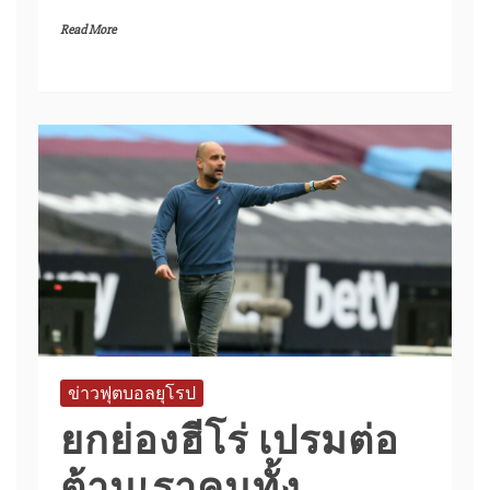
Read More
ข่าวฟุตบอลยุโรป
ยกย่องฮีโร่ เปรมต่อ
ต้านเราคนทั้ง