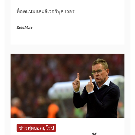
ท็อตแนมและลิเวอร์พูล เวอร
Read More
ข่าวฟุตบอลยุโรป