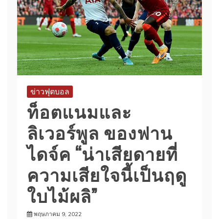
ข่าวฟุตบอล
ท็อตแนมและ
ลิเวอร์พูล ของฟาน
ไดจ์ค “น่าเสียดายที่
ความเสียใจนี้เป็นฤดู
ใบไม้ผลิ”
พฤษภาคม 9, 2022