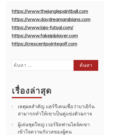
https://www.thejunglepaintball.com
https://www.daydreamarabians.com
https://www.laja-futsal.com/
https://www.fakeiplplayer.com
https://crescentpointegolf.com
ค้นหา
สำหรับ:
เรื่องล่าสุด
เหตุผลสำคัญ แฮร์รีเคนเชื่อว่าบาเยิร์น
สามารถทำให้เขาเป็นคู่แข่งตัวฉกาจ
ผู้เล่นชุดใหญ่ เวอร์จิลฟานไดจ์คเขา
เข้าใจความกังวลของผู้คน