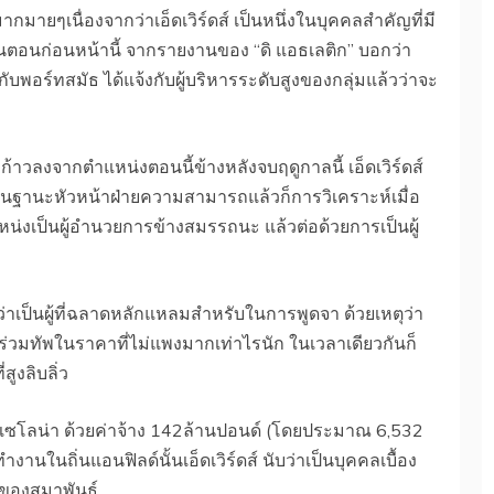
อกมากมายๆเนื่องจากว่าเอ็ดเวิร์ดส์ เป็นหนึ่งในบุคคลสำคัญที่มี
ในตอนก่อนหน้านี้ จากรายงานของ “ดิ แอธเลติก” บอกว่า
ห้กับพอร์ทสมัธ ได้แจ้งกับผู้บริหารระดับสูงของกลุ่มแล้วว่าจะ
ก้าวลงจากตำแหน่งตอนนี้ข้างหลังจบฤดูกาลนี้ เอ็ดเวิร์ดส์
” ในฐานะหัวหน้าฝ่ายความสามารถแล้วก็การวิเคราะห์เมื่อ
น่งเป็นผู้อำนวยการข้างสมรรถนะ แล้วต่อด้วยการเป็นผู้
ราะว่าเป็นผู้ที่ฉลาดหลักแหลมสำหรับในการพูดจา ด้วยเหตุว่า
่วมทัพในราคาที่ไม่แพงมากเท่าไรนัก ในเวลาเดียวกันก็
ูงลิบลิ่ว
 บาร์เซโลน่า ด้วยค่าจ้าง 142ล้านปอนด์ (โดยประมาณ 6,532
ในถิ่นแอนฟิลด์นั้นเอ็ดเวิร์ดส์ นับว่าเป็นบุคคลเบื้อง
ลของสมาพันธ์