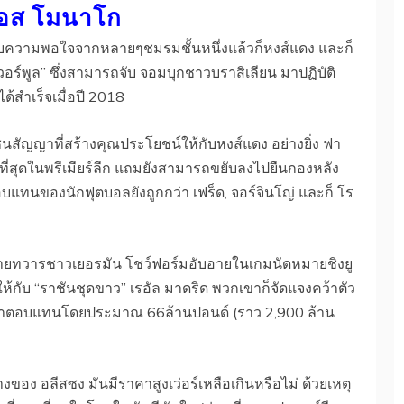
แอส โมนาโก
รับความพอใจจากหลายๆชมรมชั้นหนึ่งแล้วก็หงส์แดง และก็
เวอร์พูล” ซึ่งสามารถจับ จอมบุกชาวบราสิเลียน มาปฏิบัติ
้สำเร็จเมื่อปี 2018
เซ็นสัญญาที่สร้างคุณประโยชน์ให้กับหงส์แดง อย่างยิ่ง ฟา
่งที่สุดในพรีเมียร์ลีก แถมยังสามารถขยับลงไปยืนกองหลัง
ตอบแทนของนักฟุตบอลยังถูกกว่า เฟร็ด, จอร์จินโญ่ และก็ โร
ุส นายทวารชาวเยอรมัน โชว์ฟอร์มอับอายในเกมนัดหมายชิงยู
ยให้กับ “ราชันชุดขาว” เรอัล มาดริด พวกเขาก็จัดแจงคว้าตัว
ยค่าตอบแทนโดยประมาณ 66ล้านปอนด์ (ราว 2,900 ล้าน
ของ อลีสซง มันมีราคาสูงเว่อร์เหลือเกินหรือไม่ ด้วยเหตุ