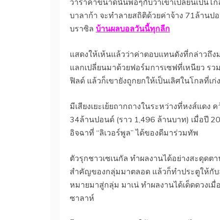
ว่าราคาขนาดนั้นพอๆกับว่าเขาเปลี่ยนเป็นโกลท
บาลาก้า จะทำลายสถิติด้วยค่าจ้าง 71ล้านปอ
บราซิล
บ้านผลบอลวันนี้ทุกลีก
แสดงให้เห้นแล้วว่าค่าตอบแทนดังที่กล่าวถึงมา
แลกเปลี่ยนมาด้วยฟอร์มการเซฟที่เหนียว รวมท
ฟิลด์ แล้วก็เขายังถูกยกให้เป็นเลิศในโกลที่เก
มีเสียงเยะเย้ยถากถางในระหว่างที่หงส์แดง ค
34ล้านปอนด์ (ราว 1,496 ล้านบาท) เมื่อปี 201
อิจฉาที่ “ลิเวอร์พูล” ได้ของดีมาร่วมทัพ
ตัวรุกชาวเซเนกัล ทำผลงานได้อย่างสะดุดตานับ
สำคัญของกลุ่มมาตลอด แล้วก็ทำประตูให้กับส
หมายมาสู่กลุ่ม มาเน่ ทำผลงานได้เด็ดดวงเมื่
ซาลาห์