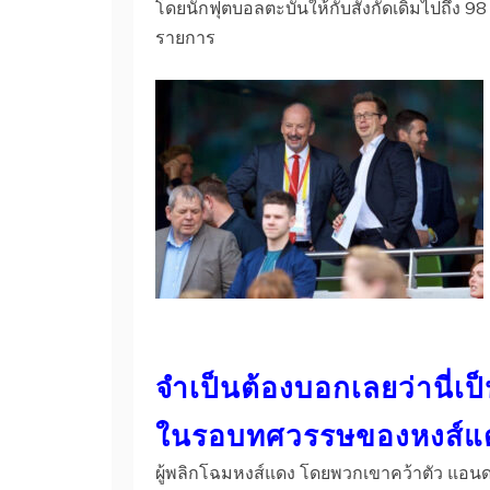
โดยนักฟุตบอลตะบันให้กับสังกัดเดิมไปถึง
รายการ
จำเป็นต้องบอกเลยว่านี่เป็
ในรอบทศวรรษของหงส์แดง
ผู้พลิกโฉมหงส์แดง โดยพวกเขาคว้าตัว แอนดรูว์