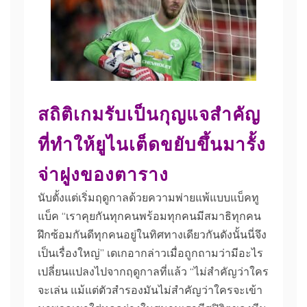
สถิติเกมรับเป็นกุญแจสําคัญ
ที่ทําให้ยูไนเต็ดขยับขึ้นมารั้ง
จ่าฝูงของตาราง
นับตั้งแต่เริ่มฤดูกาลด้วยความพ่ายแพ้แบบแบ็คทู
แบ็ค
“เราคุยกันทุกคนพร้อมทุกคนมีสมาธิทุกคน
ฝึกซ้อมกันดีทุกคนอยู่ในทิศทางเดียวกันดังนั้นนี่จึง
เป็นเรื่องใหญ่” เดเกอากล่าวเมื่อถูกถามว่ามีอะไร
เปลี่ยนแปลงไปจากฤดูกาลที่แล้ว
“ไม่สําคัญว่าใคร
จะเล่น แม้แต่ตัวสํารองมันไม่สําคัญว่าใครจะเข้า