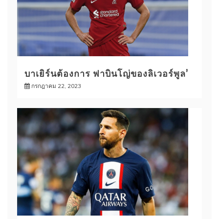
บาเยิร์นต้องการ ฟาบินโญ่ของลิเวอร์พูล’
กรกฎาคม 22, 2023