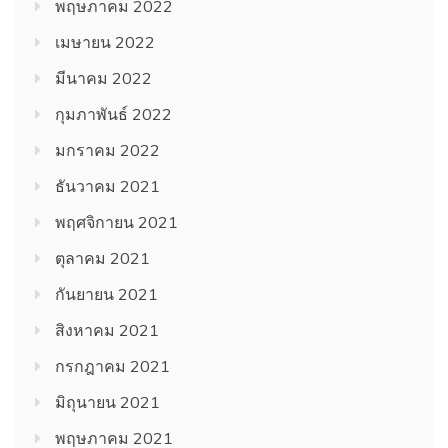
พฤษภาคม 2022
เมษายน 2022
มีนาคม 2022
กุมภาพันธ์ 2022
มกราคม 2022
ธันวาคม 2021
พฤศจิกายน 2021
ตุลาคม 2021
กันยายน 2021
สิงหาคม 2021
กรกฎาคม 2021
มิถุนายน 2021
พฤษภาคม 2021