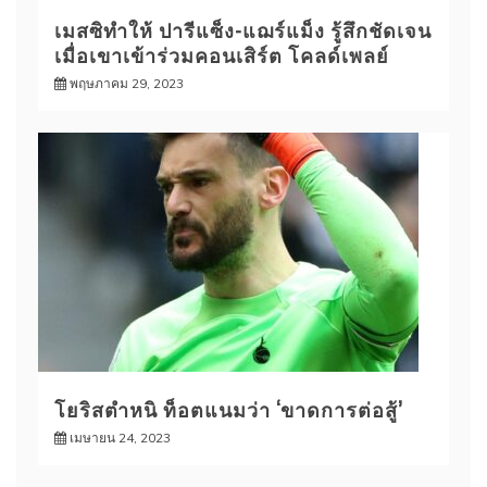
เมสซิทำให้ ปารีแซ็ง-แฌร์แม็ง รู้สึกชัดเจน
เมื่อเขาเข้าร่วมคอนเสิร์ต โคลด์เพลย์
พฤษภาคม 29, 2023
โยริสตำหนิ ท็อตแนมว่า ‘ขาดการต่อสู้’
เมษายน 24, 2023