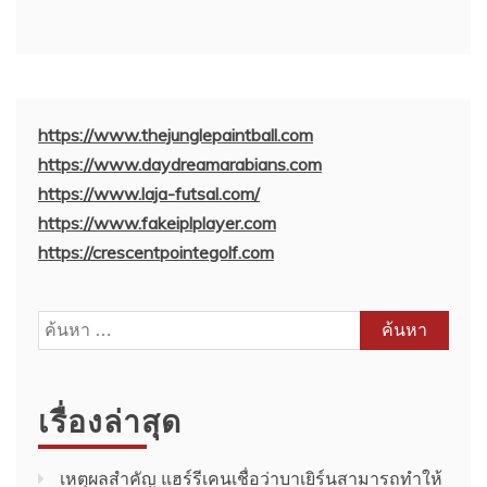
https://www.thejunglepaintball.com
https://www.daydreamarabians.com
https://www.laja-futsal.com/
https://www.fakeiplplayer.com
https://crescentpointegolf.com
ค้นหา
สำหรับ:
เรื่องล่าสุด
เหตุผลสำคัญ แฮร์รีเคนเชื่อว่าบาเยิร์นสามารถทำให้