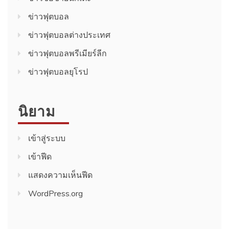
ข่าวฟุตบอล
ข่าวฟุตบอลต่างประเทศ
ข่าวฟุตบอลพรีเมียร์ลีก
ข่าวฟุตบอลยุโรป
นิยาม
เข้าสู่ระบบ
เข้าฟีด
แสดงความเห็นฟีด
WordPress.org