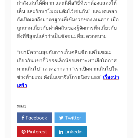
กำลังเล่นได้ดีมาก และนี่คือวิธีที่เราต้องแสดงให้
เห็น และรักษาโมเมนตัมไว้เช่นกัน”
และเดเคอา
ยังเปิดเผยถึงมาตรฐานที่เข้มงวดของเทนฮาก เมื่อ
ถูกถามเกี่ยวกับคำตัดสินของผู้จัดการทีมเกี่ยวกับ
สิ่งที่พิสูจน์แล้วว่าเป็นชัยชนะที่สะดวกสบาย
“เขามีความสุขกับการเก็บคลีนชีต แต่ในขณะ
เดียวกัน เขาก็โกรธเล็กน้อยเพราะเราเสียโอกาส
มากเกินไป” เด เคอากล่าว “เราเปิดมากเกินไปใน
ช่วงท้ายเกม ดังนั้นเขาจึงโกรธนิดหน่อย”
เรื่องน่า
เศร้า
SHARE
Facebook
Twitter
Pinterest
Linkedin