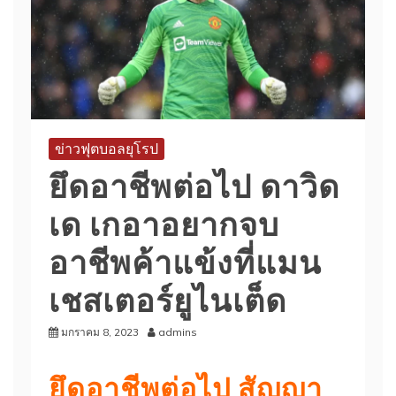
ข่าวฟุตบอลยุโรป
ยึดอาชีพต่อไป ดาวิด
เด เกอาอยากจบ
อาชีพค้าแข้งที่แมน
เชสเตอร์ยูไนเต็ด
มกราคม 8, 2023
admins
ยึดอาชีพต่อไป สัญญา