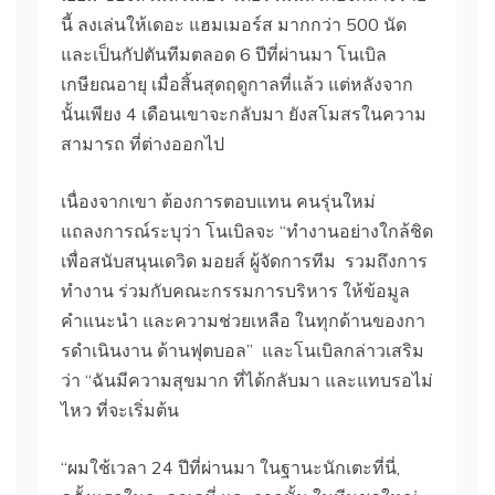
นี้ ลงเล่นให้เดอะ แฮมเมอร์ส มากกว่า 500 นัด
และเป็นกัปตันทีมตลอด 6 ปีที่ผ่านมา
โนเบิล
เกษียณอายุ เมื่อสิ้นสุดฤดูกาลที่แล้ว แต่หลังจาก
นั้นเพียง 4 เดือนเขาจะกลับมา ยังสโมสรในความ
สามารถ ที่ต่างออกไป
เนื่องจากเขา ต้องการตอบแทน คนรุ่นใหม่
แถลงการณ์ระบุว่า โนเบิลจะ “ทํางานอย่างใกล้ชิด
เพื่อสนับสนุนเดวิด มอยส์ ผู้จัดการทีม รวมถึงการ
ทํางาน ร่วมกับคณะกรรมการบริหาร ให้ข้อมูล
คําแนะนํา และความช่วยเหลือ ในทุกด้านของกา
รดําเนินงาน ด้านฟุตบอล”
และโนเบิลกล่าวเสริม
ว่า “ฉันมีความสุขมาก ที่ได้กลับมา และแทบรอไม่
ไหว ที่จะเริ่มต้น
“ผมใช้เวลา 24 ปีที่ผ่านมา ในฐานะนักเตะที่นี่,