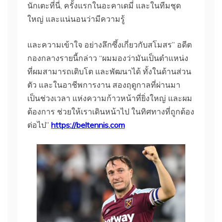
นักเตะที่นี่, ครั้งแรกในอะคาเดมี่ และในทีมชุด
ใหญ่ และแน่นอนว่ามีความรู้
และความเข้าใจ อย่างลึกซึ้งเกี่ยวกับสโมสร” อดีต
กองกลางรายนี้กล่าว
“ผมมองว่ามันเป็นตําแหน่ง
ที่ผมสามารถเติบโต และพัฒนาได้ ทั้งในด้านส่วน
ตัว และในอาชีพการงาน สองฤดูกาลที่ผ่านมา
เป็นช่วงเวลา แห่งความก้าวหน้าที่ยิ่งใหญ่ และผม
ต้องการ ช่วยให้เราเดินหน้าไป ในทิศทางที่ถูกต้อง
ต่อไป”
https://beltennis.com