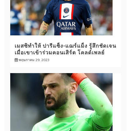
เมสซิทำให้ ปารีแซ็ง-แฌร์แม็ง รู้สึกชัดเจน
เมื่อเขาเข้าร่วมคอนเสิร์ต โคลด์เพลย์
พฤษภาคม 29, 2023