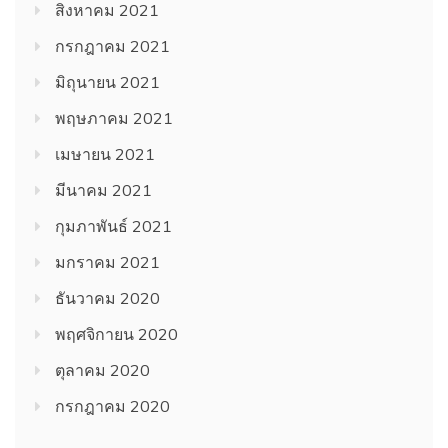
สิงหาคม 2021
กรกฎาคม 2021
มิถุนายน 2021
พฤษภาคม 2021
เมษายน 2021
มีนาคม 2021
กุมภาพันธ์ 2021
มกราคม 2021
ธันวาคม 2020
พฤศจิกายน 2020
ตุลาคม 2020
กรกฎาคม 2020