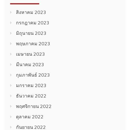
สิงหาคม 2023
กรกฎาคม 2023
มิถุนายน 2023
พฤษภาคม 2023
เมษายน 2023
มีนาคม 2023
กุมภาพันธ์ 2023
มกราคม 2023
ธันวาคม 2022
พฤศจิกายน 2022
ตุลาคม 2022
กันยายน 2022