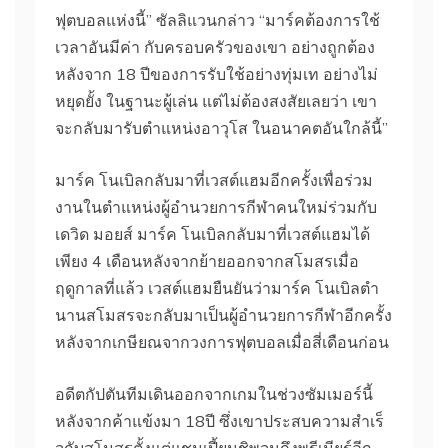
ฟุตบอลแห่งนี้” ซัลลิแวนกล่าว “มาร์คต้องการใช้
เวลาอันมีค่า กับครอบครัวของเขา อย่างถูกต้อง
หลังจาก 18 ปีของการรับใช้อย่างทุ่มเท อย่างไม่
หยุดยั้ง ในฐานะผู้เล่น แต่ไม่ต้องสงสัยเลยว่า เขา
จะกลับมารับตําแหน่งอาวุโส ในอนาคตอันใกล้นี้”
มาร์ค โนเบิลกลับมาที่เวสต์แฮมอีกครั้งเพื่อร่วม
งานในตําแหน่งผู้อํานวยการกีฬาคนใหม่ร่วมกับ
เดวิด มอยส์
มาร์ค โนเบิลกลับมาที่เวสต์แฮมได้
เพียง 4 เดือนหลังจากย้ายออกจากสโมสรเมื่อ
ฤดูกาลที่แล้ว
เวสต์แฮมยืนยันว่ามาร์ค โนเบิลตํา
นานสโมสรจะกลับมาเป็นผู้อํานวยการกีฬาอีกครั้ง
หลังจากเกษียณจากวงการฟุตบอลเมื่อสี่เดือนก่อน
อดีตกัปตันทีมเดินออกจากเกมในช่วงซัมเมอร์นี้
หลังจากค้าแข้งมา 18ปี ซึ่งเขาประสบความสําเร็
จกับสโมสรตั้งแต่แชมเปี้ยนชิพจนถึงพรีเมียร์ลีก