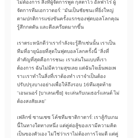
ไม่ต้องการ
สิ่งที่ผู้จัดการพูด
กุสตาโว อัลฟาโร่ ผู้
จัดการทีมเอกวาดอร์: “มันเป็นชัยชนะที่ยิ่งใหญ่
ตามปกติการแข่งขันครั้งแรกของฟุตบอลโลกคุณ
รู้สึกกดดัน และตึงเครียดมากขึ้น
เราตระหนักดีว่าเรากําลังจะรู้สึกเช่นนั้น เราเป็น
ทีมที่อายุน้อยที่สุดในฟุตบอลโลกครั้งนี้
“สิ่งที่
สําคัญที่สุดคือการชนะ เราเล่นในแบบที่เรา
ต้องการ ฉันไม่มีความสุขเลย แต่ฉันใจเย็นพอเพ
ราะเราทําในสิ่งที่เราต้องทํา เราจําเป็นต้อง
ปรับปรุงบางอย่างเพื่อให้ถึงรอบ 16ทีมสุดท้าย
“เอนเนอร์ [บาเลนเซีย] จะเล่นกับเนเธอร์แลนด์ ไม่
ต้องสงสัยเลย”
เฟลิกซ์ ซานเชซ โค้ชทีมชาติกาตาร์: เราสู้กับเกม
นี้ในทางใดทางหนึ่ง แต่คู่ต่อสู้ของเรามีความคิด
เป็นของตัวเอง ไม่ใช่ว่าเราไม่ต้องการโจมตี แต่คู่