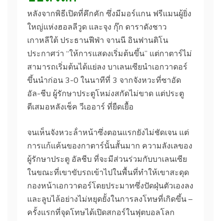
หลังจากพิธีเปิดที่คึกคัก ซึ่งมีมอร์แกน ฟรีแมนผู้ยิ่ง
ใหญ่แห่งฮอลลีวูด และจุง กุ๊ก ดาราดังชาว
เกาหลีใต้ ประธานฟีฟ่า จานนี อินฟานติโน
ประกาศว่า “ให้การแสดงเริ่มต้นขึ้น” แต่กาตาร์ไม่
สามารถเริ่มต้นได้แย่ลง
บาเลนเซียนําเอกวาดอร์
ขึ้นนําก่อน 3-0 ในนาทีที่ 3 จากจังหวะที่ซาอัด
อัล-ชีบ ผู้รักษาประตูโหม่งสกัดไม่ขาด แต่ประตู
ตีเสมอหลังเช็ค วีเออาร์ ที่ยืดเยื้อ
จนเห็นจังหวะล้ําหน้าซึ่งตอนแรกยังไม่ชัดเจน แต่
การแก้แค้นของกาตาร์นั้นสั้นมาก
ความลังเลของ
ผู้รักษาประตู อัลชีบ ที่จะมีส่วนร่วมกับบาเลนเซีย
ในขณะที่เขาขับรถเข้าไปในพื้นที่ทําให้เขาสะดุด
กองหน้าเอกวาดอร์โดยประมาทซึ่งปัดฝุ่นตัวเองลง
และลูบไล้อย่างไม่หยุดยั้งในการลงโทษที่เกิดขึ้น –
ครั้งแรกที่จุดโทษได้เปิดสกอร์ในฟุตบอลโลก