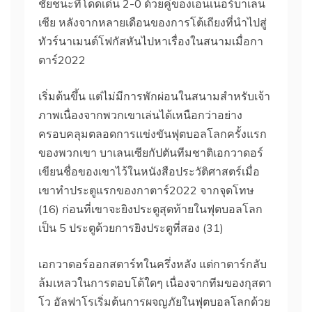
ชัยชนะที่โดดเด่น 2-0 ด้วยคู่ของเอนเนอร์บาเลน
เซีย
หลังจากหลายเดือนของการโต้เถียงที่นําไปสู่
ทัวร์นาเมนต์โฟกัสหันไปหาเรื่องในสนามเมื่อกา
ตาร์2022
เริ่มต้นขึ้น แต่ไม่มีการพักผ่อนในสนามสําหรับเจ้า
ภาพเนื่องจากพวกเขาเล่นได้เหนือกว่าอย่าง
ครอบคลุมตลอดการแข่งขันฟุตบอลโลกครั้งแรก
ของพวกเขา
บาเลนเซียกัปตันทีมชาติเอกวาดอร์
เขียนชื่อของเขาไว้ในหนังสือประวัติศาสตร์เมื่อ
เขาทําประตูแรกของกาตาร์2022 จากจุดโทษ
(16) ก่อนที่เขาจะยิงประตูสุดท้ายในฟุตบอลโลก
เป็น 5 ประตูด้วยการยิงประตูที่สอง (31)
เอกวาดอร์ออกสตาร์ทในครึ่งหลัง แต่กาตาร์กลับ
ล้มเหลวในการตอบโต้ใดๆ เนื่องจากทีมของกุสตา
โว อัลฟาโรเริ่มต้นการผจญภัยในฟุตบอลโลกด้วย