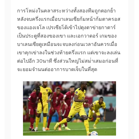
การโหม่งในคลาสระหว่างทั้งสองทีมถูกตอกย้ํา
หลังจบครึ่งแรกเมื่อบาเลนเซียก้มหน้าก้มตาครอส
ของแองเจโล เปรเซียโด้เข้าไปตุงตาข่ายกาตาร์
เป็นประตูที่สองของเขา และเอกวาดอร์
เกมของ
บาเลนเซียดูเหมือนจะจบลงก่อนเวลาอันควรเมื่อ
เขาคุกเข่าลงในช่วงท้ายครึ่งแรก แต่เขาจะลงเล่น
ต่อไปอีก 30นาที ซึ่งส่วนใหญ่ไม่สม่ําเสมอก่อนที่
จะยอมจํานนต่ออาการบาดเจ็บในที่สุด