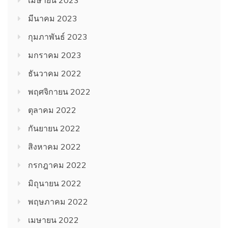
มีนาคม 2023
กุมภาพันธ์ 2023
มกราคม 2023
ธันวาคม 2022
พฤศจิกายน 2022
ตุลาคม 2022
กันยายน 2022
สิงหาคม 2022
กรกฎาคม 2022
มิถุนายน 2022
พฤษภาคม 2022
เมษายน 2022