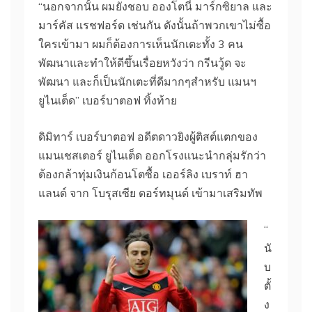
“นอกจากนั้น ผมยังชอบ อองโตนี่ มาร์กซิยาล และ
มาร์คัส แรชฟอร์ด เช่นกัน ดังนั้นถ้าพวกเขาไม่ซื้อ
ใครเข้ามา ผมก็ต้องการเห็นนักเตะทั้ง 3 คน
พัฒนาและทำให้ดีขึ้นเรื่อยหวังว่า กรีนวู้ด จะ
พัฒนา และก็เป็นนักเตะที่ดีมากๆสำหรับ แมนฯ
ยูไนเต็ด” เบอร์บาตอฟ ทิ้งท้าย
ดิมิทาร์ เบอร์บาตอฟ อดีตดาวยิงผู้ติสต์แตกของ
แมนเชสเตอร์ ยูไนเต็ด ออกโรงแนะนำกลุ่มรักว่า
ต้องกล้าทุ่มเงินก้อนโตซื้อ เออร์ลิง เบราท์ ฮา
แลนด์ จาก โบรุสเซีย ดอร์ทมุนด์ เข้ามาเสริมทัพ
“
นั
บ
ตั้
ง