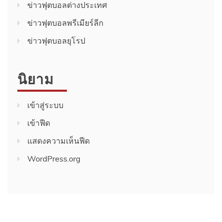
ข่าวฟุตบอลต่างประเทศ
ข่าวฟุตบอลพรีเมียร์ลีก
ข่าวฟุตบอลยุโรป
นิยาม
เข้าสู่ระบบ
เข้าฟีด
แสดงความเห็นฟีด
WordPress.org