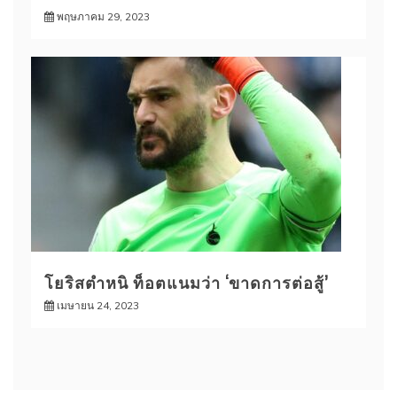
พฤษภาคม 29, 2023
โยริสตำหนิ ท็อตแนมว่า ‘ขาดการต่อสู้’
เมษายน 24, 2023