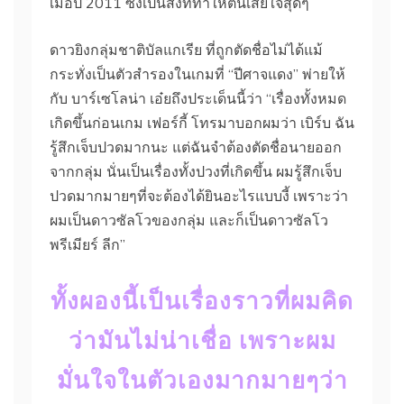
เมื่อปี 2011 ซึ่งเป็นสิ่งที่ทำให้ตนเสียใจสุดๆ
ดาวยิงกลุ่มชาติบัลแกเรีย ที่ถูกตัดชื่อไม่ได้แม้
กระทั่งเป็นตัวสำรองในเกมที่ “ปีศาจแดง” พ่ายให้
กับ บาร์เซโลน่า เอ๋ยถึงประเด็นนี้ว่า “เรื่องทั้งหมด
เกิดขึ้นก่อนเกม เฟอร์กี้ โทรมาบอกผมว่า เบิร์บ ฉัน
รู้สึกเจ็บปวดมากนะ แต่ฉันจำต้องตัดชื่อนายออก
จากกลุ่ม นั่นเป็นเรื่องทั้งปวงที่เกิดขึ้น ผมรู้สึกเจ็บ
ปวดมากมายๆที่จะต้องได้ยินอะไรแบบงี้ เพราะว่า
ผมเป็นดาวซัลโวของกลุ่ม และก็เป็นดาวซัลโว
พรีเมียร์ ลีก”
ทั้งผองนี้เป็นเรื่องราวที่ผมคิด
ว่ามันไม่น่าเชื่อ เพราะผม
มั่นใจในตัวเองมากมายๆว่า