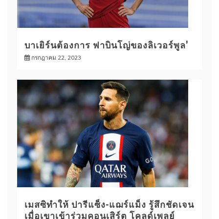
บาเยิร์นต้องการ ฟาบินโญ่ของลิเวอร์พูล’
กรกฎาคม 22, 2023
เมสซิทำให้ ปารีแซ็ง-แฌร์แม็ง รู้สึกชัดเจน
เมื่อเขาเข้าร่วมคอนเสิร์ต โคลด์เพลย์