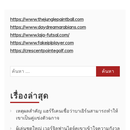
https://www.thejunglepaintball.com
https://www.daydreamarabians.com
https://www.laja-futsal.com/
https://www.fakeiplplayer.com
https://crescentpointegolf.com
ค้นหา
สำหรับ:
เรื่องล่าสุด
เหตุผลสำคัญ แฮร์รีเคนเชื่อว่าบาเยิร์นสามารถทำให้
เขาเป็นคู่แข่งตัวฉกาจ
ผู้เล่นชุดใหญ่ เวอร์จิลฟานไดจ์คเขาเข้าใจความกังวล