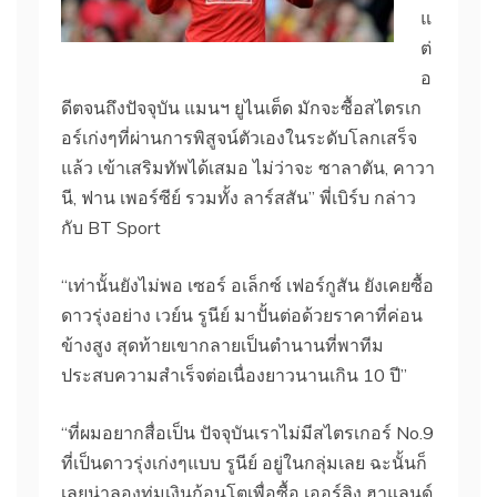
แ
ต่
อ
ดีตจนถึงปัจจุบัน แมนฯ ยูไนเต็ด มักจะซื้อสไตรเก
อร์เก่งๆที่ผ่านการพิสูจน์ตัวเองในระดับโลกเสร็จ
แล้ว เข้าเสริมทัพได้เสมอ ไม่ว่าจะ ซาลาตัน, คาวา
นี, ฟาน เพอร์ซีย์ รวมทั้ง ลาร์สสัน” พี่เบิร์บ กล่าว
กับ BT Sport
“เท่านั้นยังไม่พอ เซอร์ อเล็กซ์ เฟอร์กูสัน ยังเคยซื้อ
ดาวรุ่งอย่าง เวย์น รูนีย์ มาปั้นต่อด้วยราคาที่ค่อน
ข้างสูง สุดท้ายเขากลายเป็นตำนานที่พาทีม
ประสบความสำเร็จต่อเนื่องยาวนานเกิน 10 ปี”
“ที่ผมอยากสื่อเป็น ปัจจุบันเราไม่มีสไตรเกอร์ No.9
ที่เป็นดาวรุ่งเก่งๆแบบ รูนีย์ อยู่ในกลุ่มเลย ฉะนั้นก็
เลยน่าลองทุ่มเงินก้อนโตเพื่อซื้อ เออร์ลิง ฮาแลนด์