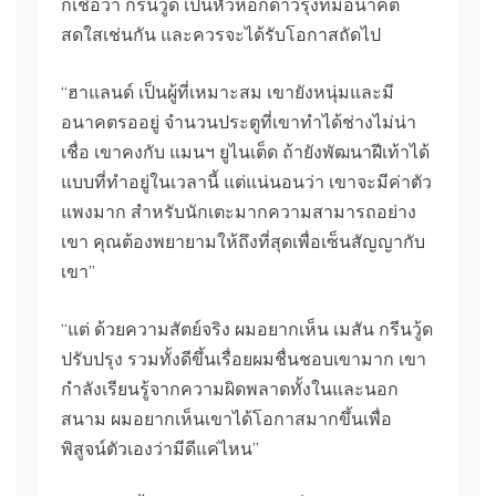
ก็เชื่อว่า กรีนวู้ด เป็นหัวหอกดาวรุ่งที่มีอนาคต
สดใสเช่นกัน และควรจะได้รับโอกาสถัดไป
“ฮาแลนด์ เป็นผู้ที่เหมาะสม เขายังหนุ่มและมี
อนาคตรออยู่ จำนวนประตูที่เขาทำได้ช่างไม่น่า
เชื่อ เขาคงกับ แมนฯ ยูไนเต็ด ถ้ายังพัฒนาฝีเท้าได้
แบบที่ทำอยู่ในเวลานี้ แต่แน่นอนว่า เขาจะมีค่าตัว
แพงมาก สำหรับนักเตะมากความสามารถอย่าง
เขา คุณต้องพยายามให้ถึงที่สุดเพื่อเซ็นสัญญากับ
เขา”
“แต่ ด้วยความสัตย์จริง ผมอยากเห็น เมสัน กรีนวู้ด
ปรับปรุง รวมทั้งดีขึ้นเรื่อยผมชื่นชอบเขามาก เขา
กำลังเรียนรู้จากความผิดพลาดทั้งในและนอก
สนาม ผมอยากเห็นเขาได้โอกาสมากขึ้นเพื่อ
พิสูจน์ตัวเองว่ามีดีแค่ไหน”