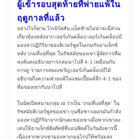
ผู้เข้ารอบสุดท้ายที่พ่ายแพ้ใน
ฤดูกาลที่แล้ว
อย่างไรก็ตาม โรเบิร์ตสัน แบ็คซ้ายไม่น่าจะมีส่วน
เกี่ยวข้องหลังจาก เจอร์เก้นคล็อป เจอร์เก้นคล็อปป์
มองหาปฏิกิริยาของลิเวอร์พูลในเกมกับอาแจ็กซ์
หลัง ‘เกมที่แย่ที่สุด’ ในรัชสมัยของเขา ผู้จัดการทีม
หงส์แดงอธิบายการถล่มนาโปลี 4-1 เหมือนกับ
การดู ‘รายการสยองขวัญ’เจอร์เก้นคล็อปป์ได้
อธิบายถึงความพ่ายแพ้ในแชมเปี้ยนส์ลีก 4-1 ของ
ทีมของเขากับนาโปลี
ในนัดเปิดสนามกลุ่ม เอ ว่าเป็น “เกมที่แย่ที่สุด” ใน
รัชสมัยลิเวอร์พูลของเขา กุนซือชาวเยอรมันกําลัง
มองหาปฏิกิริยาจากนักเตะของเขาเมื่อพวกเขาลง
เล่นให้อาแจ็กซ์ฝั่งดัตช์ที่แอนฟิลด์ในวันอังคารนี้
เนื่องจากพวกเขามองหาเกมยุโรปให้พร้อมลง