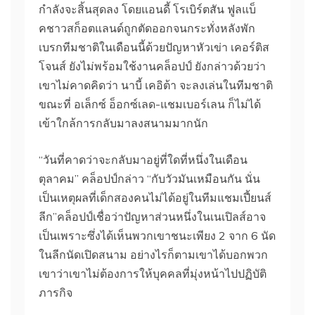
กําลังจะสิ้นสุดลง โดยแอนดี้ โรเบิร์ตสัน ฟูลแบ็
คชาวสก็อตแลนด์ถูกตัดออกจนกระทั่งหลังพัก
เบรกทีมชาติในเดือนนี้ด้วยปัญหาหัวเข่า เคอร์ติส
โจนส์ ยังไม่พร้อมใช้งานคล็อปป์ ยังกล่าวด้วยว่า
เขาไม่คาดคิดว่า นาบี้ เคอิต้า จะลงเล่นในทีมชาติ
ขณะที่ อเล็กซ์ อ็อกซ์เลด-แชมเบอร์เลน ก็ไม่ได้
เข้าใกล้การกลับมาลงสนามมากนัก
“วันที่คาดว่าจะกลับมาอยู่ที่ใดที่หนึ่งในเดือน
ตุลาคม” คล็อปป์กล่าว “กับวัวมันเหมือนกัน นั่น
เป็นเหตุผลที่เด็กสองคนไม่ได้อยู่ในทีมแชมเปี้ยนส์
ลีก”คล็อปป์เชื่อว่าปัญหาส่วนหนึ่งในเนเปิลส์อาจ
เป็นเพราะซึ่งได้เห็นพวกเขาชนะเพียง 2 จาก 6 นัด
ในลีกนัดเปิดสนาม อย่างไรก็ตามเขาได้บอกพวก
เขาว่าเขาไม่ต้องการให้บุคคลที่มุ่งหน้าไปปฏิบัติ
ภารกิจ