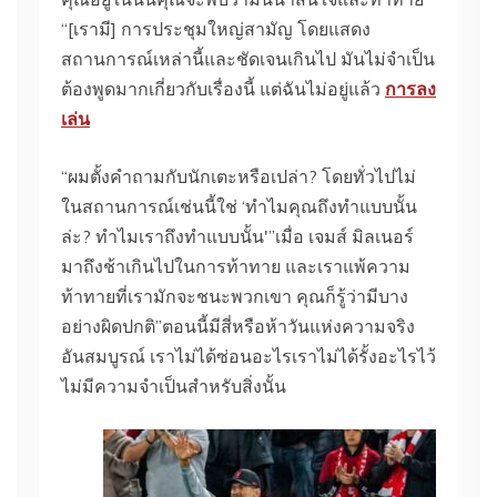
“[เรามี] การประชุมใหญ่สามัญ โดยแสดง
สถานการณ์เหล่านี้และชัดเจนเกินไป มันไม่จําเป็น
ต้องพูดมากเกี่ยวกับเรื่องนี้ แต่ฉันไม่อยู่แล้ว
การลง
เล่น
“ผมตั้งคําถามกับนักเตะหรือเปล่า? โดยทั่วไปไม่
ในสถานการณ์เช่นนี้ใช่ ‘ทําไมคุณถึงทําแบบนั้น
ล่ะ? ทําไมเราถึงทําแบบนั้น'”เมื่อ เจมส์ มิลเนอร์
มาถึงช้าเกินไปในการท้าทาย และเราแพ้ความ
ท้าทายที่เรามักจะชนะพวกเขา คุณก็รู้ว่ามีบาง
อย่างผิดปกติ”ตอนนี้มีสี่หรือห้าวันแห่งความจริง
อันสมบูรณ์ เราไม่ได้ซ่อนอะไรเราไม่ได้รั้งอะไรไว้
ไม่มีความจําเป็นสําหรับสิ่งนั้น