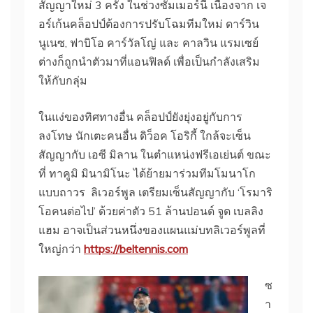
สัญญาใหม่ 3 ครั้ง ในช่วงซัมเมอร์นี้ เนื่องจาก เจ
อร์เก้นคล็อปป์ต้องการปรับโฉมทีมใหม่ ดาร์วิน
นูเนซ, ฟาบิโอ คาร์วัลโญ่ และ คาลวิน แรมเซย์
ต่างก็ถูกนําตัวมาที่แอนฟิลด์ เพื่อเป็นกําลังเสริม
ให้กับกลุ่ม
ในแง่ของทิศทางอื่น คล็อปป์ยังยุ่งอยู่กับการ
ลงโทษ นักเตะคนอื่น ดิว็อค โอริกี้ ใกล้จะเซ็น
สัญญากับ เอซี มิลาน ในตําแหน่งฟรีเอเย่นต์ ขณะ
ที่ ทาคูมิ มินามิโนะ ได้ย้ายมาร่วมทีมโมนาโก
แบบถาวร ลิเวอร์พูล เตรียมเซ็นสัญญากับ ‘โรมาริ
โอคนต่อไป’ ด้วยค่าตัว 51 ล้านปอนด์ จูด เบลลิง
แฮม อาจเป็นส่วนหนึ่งของแผนแม่บทลิเวอร์พูลที่
ใหญ่กว่า
https://beltennis.com
ซ
า