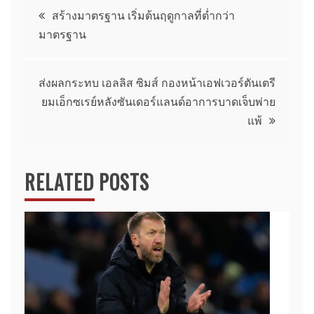
แนะแนว
สร้างมาตรฐาน เริ่มต้นฤดูกาลที่ต่ำกว่า
มาตรฐาน
เรื่อง
ส่งผลกระทบ เอลลิส ซิมส์ กองหน้าเอฟเวอร์ตันเตรี
ยมเอ็กซเรย์หลังซันเดอร์แลนด์อาการบาดเจ็บพ่าย
แพ้
RELATED POSTS