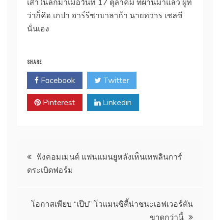
เสาในลีกมาเมื่อวันที่ 17 ตุลาคม ที่ผ่านมาแล้ว ผู้ที่
ว่าก็คึอ เกปา อาร์รีซาบาลาก้า นายทวาร เชลซี
นั่นเอง
SHARE
Facebook
Twitter
Pinterest
Linkedin
แนะแนว
ฟังคอมเมนต์ แฟนแมนยูหลังเห็นเทพลินการ์
ดระเบิดฟอร์ม
เรื่อง
โอกาสเพียบ “เป๊ป” โวแมนซิตี้น่าชนะเอฟเวอร์ตัน
ขาดกว่านี้