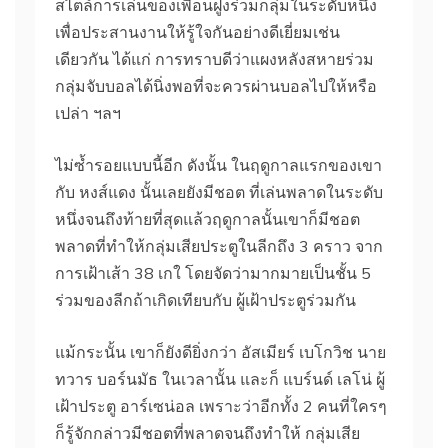
สไตล์การเล่นของเพื่อนฝูงร่วมกลุ่มในระดับหนึ่ง
เพื่อประสานงานให้รู้ใจกันอย่างดีเยี่ยมเช่น
เดียวกัน ได้แก่ การทราบดีว่าแผงหลังสหายร่วม
กลุ่มจับบอลได้นิ่งพอที่จะควรผ่านบอลไปให้หรือ
เปล่า ฯลฯ
ไม่ซ้ำรอยแบบนี้อีก ดังนั้น ในฤดูกาลแรกของเขา
กับ หงส์แดง นั้นเลยยังมีชอต ที่เล่นพลาดในระดับ
หนึ่งจนถึงท้ายที่สุดแล้วฤดูกาลนั้นเขาก็มีชอต
พลาดที่ทำให้กลุ่มเสียประตูในลีกถึง 3 คราว จาก
การเฝ้าเส้า 38 เกใ โดยจัดว่ามากมายเป็นชั้น 5
ร่วมของลีกถ้าเกิดเทียบกับ ผู้เฝ้าประตูร่วมกัน
แม้กระนั้น เขาก็ยังดียิ่งกว่า อัสเมียร์ เบโกวิช นาย
ทวาร บอร์นมัธ ในเวลานั้น และก็ แบร์นด์ เลโน่ ผู้
เฝ้าประตู อาร์เซน่อล เพราะว่าอีกทั้ง 2 คนที่ใครๆ
ก็รู้จักกล่าวมีชอตที่พลาดจนถึงทำให้ กลุ่มเสีย