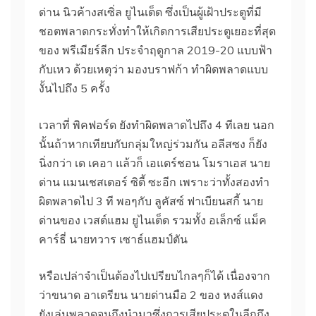
ด่าน นิวค้างสเซิ่ล ยูไนเต็ด ซึ่งเป็นผู้เฝ้าประตูที่มี
ชอตพลาดกระทั่งทำให้เกิดการเสียประตูเยอะที่สุด
ของ พรีเมียร์ลีก ประจำฤดูกาล 2019-20 แบบฟ้า
กับเหว ด้วยเหตุว่า มองบราฟก้า ทำผิดพลาดแบบ
งั้นไปถึง 5 ครั้ง
เวลาที่ พิคฟอร์ด ยังทำผิดพลาดไปถึง 4 ทีเลย นอก
นั้นถ้าหากเทียบกับกลุ่มใหญ่ร่วมกัน อลีสซง ก็ยัง
นิ่งกว่า เด เคอา แล้วก็ เอแดร์ชอน โมราเอส นาย
ด่าน แมนเชสเตอร์ ซิตี้ ซะอีก เพราะว่าทั้งสองทำ
ผิดพลาดไป 3 ที พอๆกับ ลูคัสซ์ ฟาเบียนสกี้ นาย
ด่านของ เวสต์แฮม ยูไนเต็ด รวมทั้ง อเล็กซ์ แม็ค
คาร์ธี่ นายทวาร เซาธ์แฮมป์ตัน
หรือเปล่าจำเป็นต้องไปเปรียบไกลๆก็ได้ เนื่องจาก
ว่าขนาด อาเดรียน นายด่านมือ 2 ของ หงส์แดง
ยังเล่นพลาดจนถึงนำมาซึ่งการเสียประตูในลีกถึง