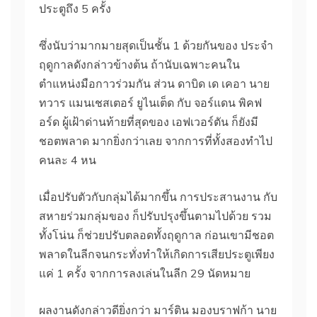
ประตูถึง 5 ครั้ง
ซึ่งนับว่ามากมายสุดเป็นชั้น 1 ด้วยกันของ ประจำ
ฤดูกาลดังกล่าวข้างต้น ถ้านับเฉพาะคนใน
ตำแหน่งมือกาวร่วมกัน ส่วน ดาบิด เด เคอา นาย
ทวาร แมนเชสเตอร์ ยูไนเต็ด กับ จอร์แดน พิคฟ
อร์ด ผู้เฝ้าด่านท้ายที่สุดของ เอฟเวอร์ตัน ก็ยังมี
ชอตพลาด มากยิ่งกว่าเลย จากการที่ทั้งสองทำไป
คนละ 4 หน
เมื่อปรับตัวกับกลุ่มได้มากขึ้น การประสานงาน กับ
สหายร่วมกลุ่มของ ก็ปรับปรุงขึ้นตามไปด้วย รวม
ทั้งโน่น ก็ช่วยปรับตลอดทั้งฤดูกาล ก่อนเขามีชอต
พลาดในลีกจนกระทั่งทำให้เกิดการเสียประตูเพียง
แค่ 1 ครั้ง จากการลงเล่นในลีก 29 นัดหมาย
ผลงานดังกล่าวดียิ่งกว่า มาร์ติน มองบราฟก้า นาย