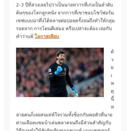
2-3 ปีที่ล่วงเลยไปว่าเป็นนายทวารที่เก่งเป็นลำดับ
ต้นๆของโลกลูกหนัง จากการที่เขาชอบโชว์ฟอร์ม
เซฟแบบน่าทึ่งได้หลายต่อบ่อยครั้งจนถึงทำให้กลุ่ม
รอดจาก การโดนตีเสมอ หรือเปล่าจะต้อง เจอกับ
คำว่าแพ้
โอกาสเพียบ
ด้
ว
ย
เ
ห
ตุ
นี้
ห
ลายคนก็เลยสนเท่ห์ใจรวมทั้งช็อกกันพอตัวที่นาย
ด่านเลือดแซมบ้าเล่นพลาดจนถึงมีส่วนสำคัญกับ
วิธีการทำให้สังกัดเดิมของเขาแพ้ แมนเชสเตอร์