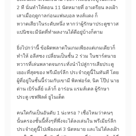
2 ที นั่นทำให้ตอน 11 นัดหมายที่ อาเดรียน ลงเฝ้า
เสาเมื่อฤดูกาลก่อนแฟนบอล หงส์แดง ก็
หวาดเสียวในระดับหนึ่ง หากว่าผู้รักษาประตูชาวส
แปนิชจะมีนัดที่ทำผลงานได้ดีอยู่บ้างก็ตาม
ยิ่งไปกว่านี้ ข้อผิดพลาดในเกมเพียงแต่เกมเดียวก็
ทำให้ อลีสซง เปลี่ยนเป็นชั้น 2 ร่วม ในชาร์ตนาย
ทวารที่เล่นพลาดจนกระทั่งนำไปสู่การเสียประตู
เยอะที่สุดของ พรีเมียร์ลีก ประจำฤดูนี้ในทันที โดย
ผู้ที่อยู่ในชั้นนี้ร่วมกับเขามี พิคฟอร์ด, นิค โป๊ป นาย
ด่าน เบิร์นลี่ย์ แล้วก็ อาร่อน แรมส์เดล ผู้รักษา
ประตู เชฟฟิลด์ ยูไนเต็ด
คนใดกันเป็นอันดับ 1 น่ะหรอ ? เชื่อไหมว่าคนๆ
นั้นครองชั้นนี้ทั้งๆที่พึ่งจะได้ลงเล่นใน พรีเมียร์ลีก
ประจำฤดูนี้ไปเพียงแต่ 3 นัดหมาย และไม่ได้ลงเฝ้า