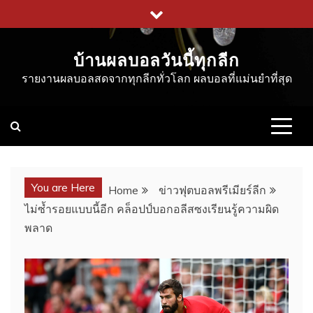
Skip
to
content
บ้านผลบอลวันนี้ทุกลีก
รายงานผลบอลสดจากทุกลีกทั่วโลก ผลบอลที่แม่นยำที่สุด
You are Here
Home
ข่าวฟุตบอลพรีเมียร์ลีก
ไม่ซ้ำรอยแบบนี้อีก คล็อปป์บอกอลีสซงเรียนรู้ความผิด
พลาด